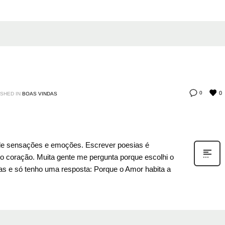
0
0
SHED IN
BOAS VINDAS
 de sensações e emoções. Escrever poesias é
o coração. Muita gente me pergunta porque escolhi o
s e só tenho uma resposta: Porque o Amor habita a