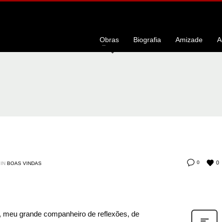
Obras
Biografia
Amizade
A
0
0
IN
BOAS VINDAS
io, meu grande companheiro de reflexões, de